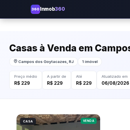
Inmob
360
360
Casas à Venda em Campos
Campos dos Goytacazes, RJ
1 imóvel
Preço médio
A partir de
Até
Atualizado em
R$ 229
R$ 229
R$ 229
06/08/2026
VENDA
CASA