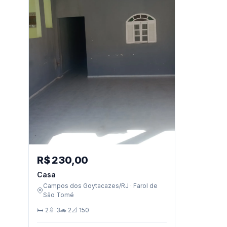
R$ 230,00
Casa
Campos dos Goytacazes/RJ · Farol de
São Tomé
🛏 2
🚿 3
🚗 2
📐 150