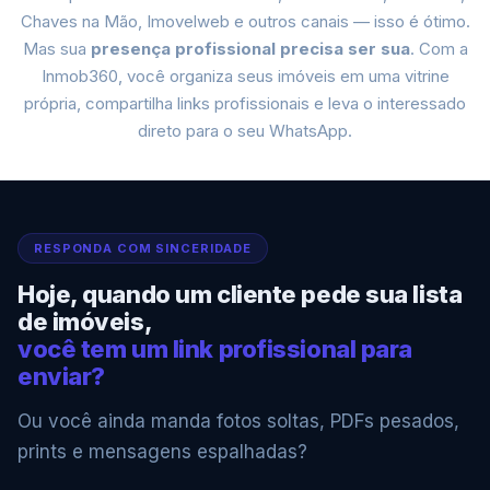
Chaves na Mão, Imovelweb e outros canais — isso é ótimo.
Mas sua
presença profissional precisa ser sua
. Com a
Inmob360, você organiza seus imóveis em uma vitrine
própria, compartilha links profissionais e leva o interessado
direto para o seu WhatsApp.
RESPONDA COM SINCERIDADE
Hoje, quando um cliente pede sua lista
de imóveis,
você tem um link profissional para
enviar?
Ou você ainda manda fotos soltas, PDFs pesados,
prints e mensagens espalhadas?