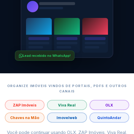
Lead recebido no WhatsApp!
ORGANIZE IMÓVEIS VINDOS DE PORTAIS, PDFS E OUTROS
CANAIS
ZAP Imóveis
Viva Real
OLX
Chaves na Mão
Imovelweb
QuintoAndar
Você pode continuar usando OLX, ZAP Imóveis, Viva Real,