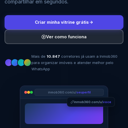
compartilhar em segundos.
Criar minha vitrine grátis
Ver como funciona
Mais de
10.847
corretores já usam a Inmob360
para organizar imóveis e atender melhor pelo
WhatsApp
inmob360.com/u/
seuperfil
inmob360.com/u/
voce