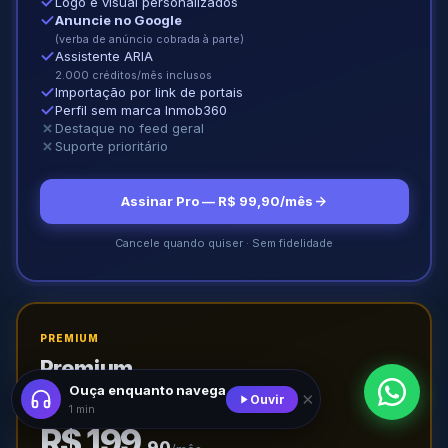
Logo e visual personalizados
Anuncie no Google
(verba de anúncio cobrada à parte)
Assistente ARIA
2.000 créditos/mês inclusos
Importação por link de portais
Perfil sem marca Inmob360
Destaque no feed geral
Suporte prioritário
Assinar Pro — R$ 99,90/mês
Cancele quando quiser · Sem fidelidade
PREMIUM
Premium
Ouça enquanto navega
×
Para equipes e imobiliárias
Ouvir
1 min
R$ 199