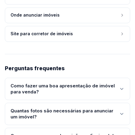
Onde anunciar imóveis
Site para corretor de imóveis
Perguntas frequentes
Como fazer uma boa apresentação de imóvel
para venda?
Uma boa apresentação de imóvel precisa de: (1) fotos
Quantas fotos são necessárias para anunciar
de qualidade em todos os cômodos, (2) descrição
um imóvel?
clara com metragem, número de cômodos e
diferenciais, (3) preço e condições de negociação
O mínimo recomendado é uma foto por cômodo: sala,
informados, (4) localização com mapa ou referência de