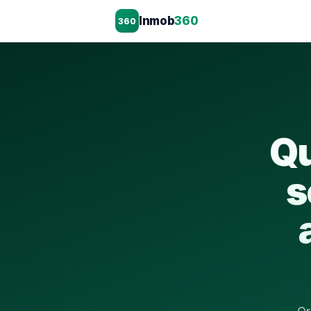
Inmob
360
360
Qu
s