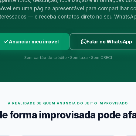
ganize fotos, descrição, localização e informações do 
móvel em uma página apresentável para compartilhar c
nteressados — e receba contatos direto no seu WhatsAp
Anunciar meu imóvel
Falar no WhatsApp
Sem cartão de crédito · Sem taxa · Sem CRECI
A REALIDADE DE QUEM ANUNCIA DO JEITO IMPROVISADO
de forma improvisada pode afa