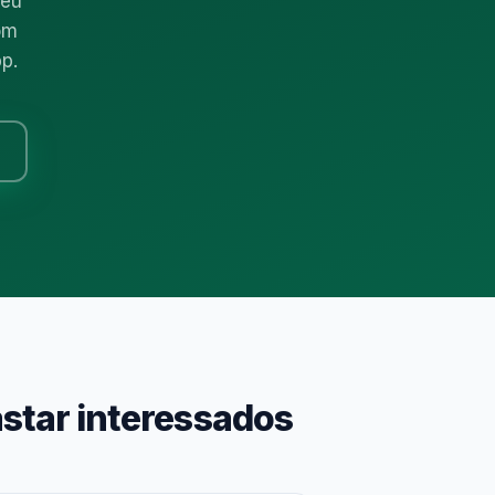
seu
om
p.
star interessados