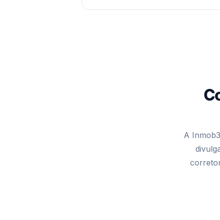
Co
A Inmob3
divulg
correto