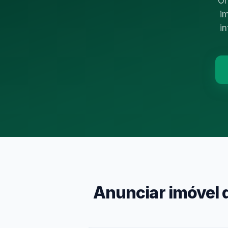
Or
i
i
Anunciar imóvel 