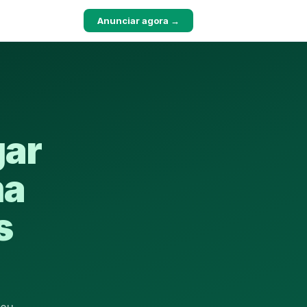
Anunciar agora →
gar
ma
s