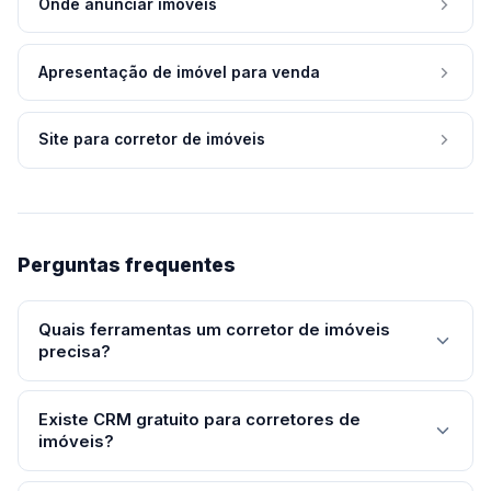
Onde anunciar imóveis
Apresentação de imóvel para venda
Site para corretor de imóveis
Perguntas frequentes
Quais ferramentas um corretor de imóveis
precisa?
As ferramentas essenciais de um corretor moderno
Existe CRM gratuito para corretores de
são: (1) vitrine digital para divulgar imóveis com link
imóveis?
profissional, (2) WhatsApp Business para gestão de
conversas, (3) Google Agenda ou similar para organizar
Sim. Opções como HubSpot CRM, Zoho CRM (plano