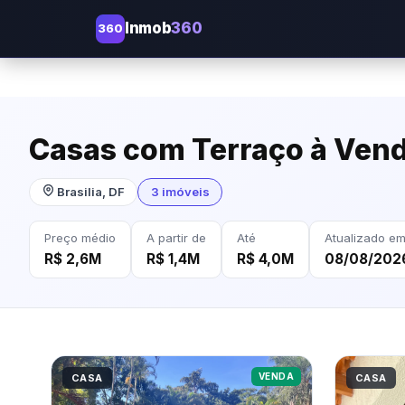
Inmob
360
360
Casas com Terraço à Vend
Brasilia, DF
3 imóveis
Preço médio
A partir de
Até
Atualizado e
R$ 2,6M
R$ 1,4M
R$ 4,0M
08/08/202
VENDA
CASA
CASA