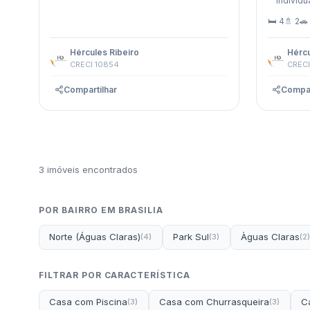
Individu
🛏 4
🚿 2
🚗
Hércules Ribeiro
Hércu
CRECI 10854
CRECI
Compartilhar
Compar
3 imóveis encontrados
POR BAIRRO EM BRASILIA
Norte (Águas Claras)
Park Sul
Àguas Claras
(4)
(3)
(2)
FILTRAR POR CARACTERÍSTICA
Casa com Piscina
Casa com Churrasqueira
C
(3)
(3)