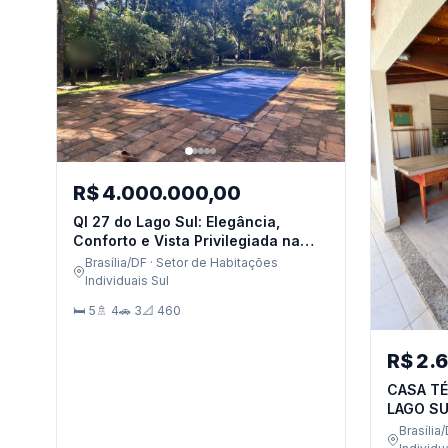
R$ 4.000.000,00
QI 27 do Lago Sul: Elegância,
Conforto e Vista Privilegiada na
Ponta Seca
Brasília/DF · Setor de Habitações
Individuais Sul
🛏 5
🚿 4
🚗 3
📐 460
R$ 2.
CASA TÉ
LAGO S
Brasília