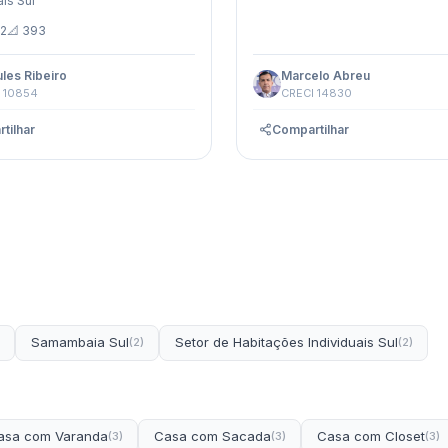
ais Sul
 2
📐 393
les Ribeiro
Marcelo Abreu
 10854
CRECI 14830
tilhar
Compartilhar
Samambaia Sul
Setor de Habitações Individuais Sul
(2)
(2)
asa com Varanda
Casa com Sacada
Casa com Closet
(3)
(3)
(3)