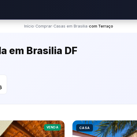
Início
›
Comprar
›
Casas em Brasilia
›
com Terraço
a em Brasilia DF
m
6
VENDA
CASA