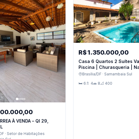
R$ 1.350.000,00
Casa 6 Quartos 2 Suítes Varanda |
Piscina | Churasqueria | N
| 6 Vgs|Sobrado
Brasília/DF · Samambaia Sul
🛏 6
🚿 4
🚗 8
📐 400
600.000,00
RREA À VENDA – QI 29,
UL
/DF · Setor de Habitações