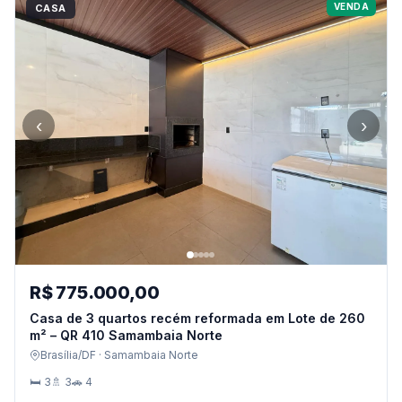
VENDA
CASA
‹
›
R$ 775.000,00
Casa de 3 quartos recém reformada em Lote de 260
m² – QR 410 Samambaia Norte
Brasília/DF · Samambaia Norte
🛏 3
🚿 3
🚗 4