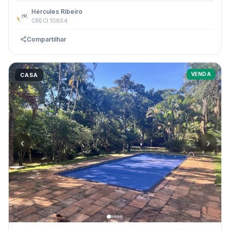
Hércules Ribeiro
CRECI 10854
Compartilhar
VENDA
CASA
‹
›