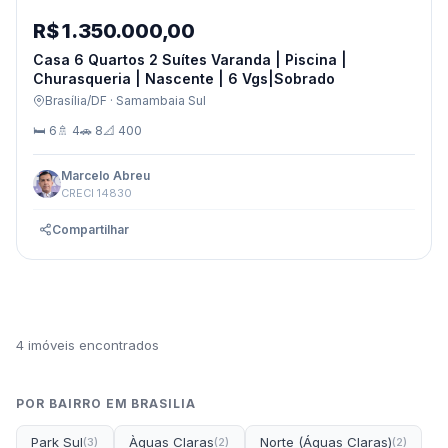
R$ 1.350.000,00
Casa 6 Quartos 2 Suítes Varanda | Piscina |
Churasqueria | Nascente | 6 Vgs|Sobrado
Brasília/DF · Samambaia Sul
🛏 6
🚿 4
🚗 8
📐 400
Marcelo Abreu
CRECI 14830
Compartilhar
4 imóveis encontrados
POR BAIRRO EM BRASILIA
Park Sul
Àguas Claras
Norte (Águas Claras)
(3)
(2)
(2)