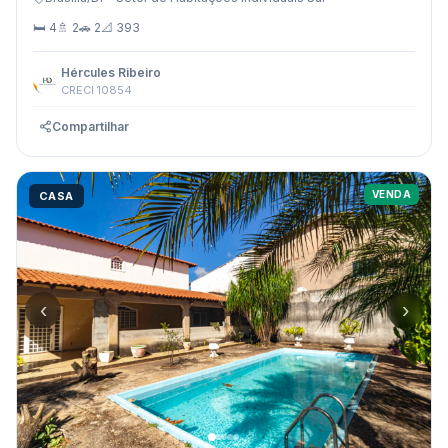
🛏 4
🚿 2
🚗 2
📐 393
Hércules Ribeiro
CRECI 10854
Compartilhar
VENDA
CASA
‹
›