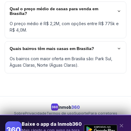
Qual o preço médio de casas para venda em
Brasilia?
O preço médio é R$ 2,2M, com opções entre R$ 775k e
R$ 4,0M.
Quais bairros têm mais casas em Brasilia?
Os bairros com maior oferta em Brasilia são: Park Sul,
Àguas Claras, Norte (Águas Claras).
Inmob
360
360
Sobre
Privacidade
Termos de uso
Suporte
Para corretores
Para proprietários
Seja um parceiro
Baixe o app da Inmob360
✕
Mais rápido e com aviso na hora