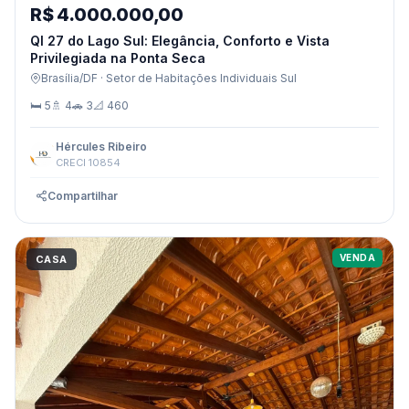
R$ 4.000.000,00
QI 27 do Lago Sul: Elegância, Conforto e Vista
Privilegiada na Ponta Seca
Brasília/DF · Setor de Habitações Individuais Sul
🛏 5
🚿 4
🚗 3
📐 460
Hércules Ribeiro
CRECI 10854
Compartilhar
VENDA
CASA