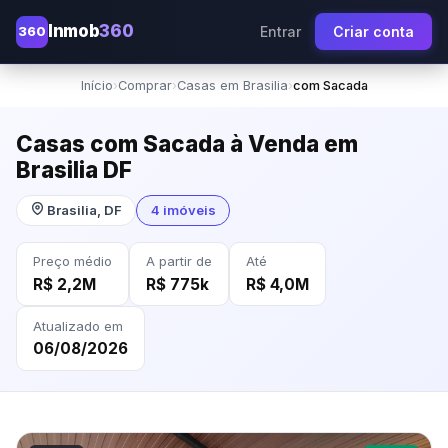
Inmob
360
360
Entrar
Criar conta
Início
›
Comprar
›
Casas em Brasilia
›
com Sacada
Casas com Sacada à Venda em
Brasilia DF
Brasilia, DF
4 imóveis
Preço médio
A partir de
Até
R$ 2,2M
R$ 775k
R$ 4,0M
Atualizado em
06/08/2026