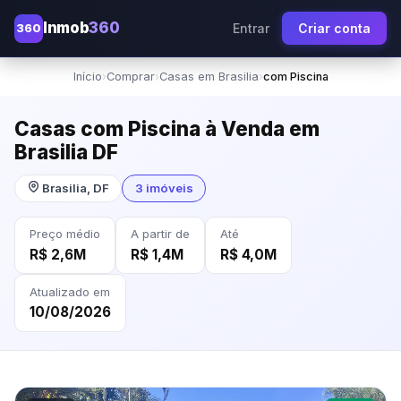
Inmob
360
360
Entrar
Criar conta
Início
›
Comprar
›
Casas em Brasilia
›
com Piscina
Casas com Piscina à Venda em
Brasilia DF
Brasilia, DF
3 imóveis
Preço médio
A partir de
Até
R$ 2,6M
R$ 1,4M
R$ 4,0M
Atualizado em
10/08/2026