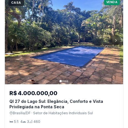
VENDA
CASA
‹
›
R$ 4.000.000,00
QI 27 do Lago Sul: Elegância, Conforto e Vista
Privilegiada na Ponta Seca
Brasília/DF · Setor de Habitações Individuais Sul
🛏 5
🚿 4
🚗 3
📐 460