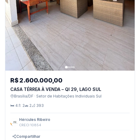
R$ 2.600.000,00
CASA TÉRREA À VENDA – QI 29, LAGO SUL
Brasília/DF · Setor de Habitações Individuais Sul
🛏 4
🚿 2
🚗 2
📐 393
Hércules Ribeiro
CRECI 10854
Compartilhar