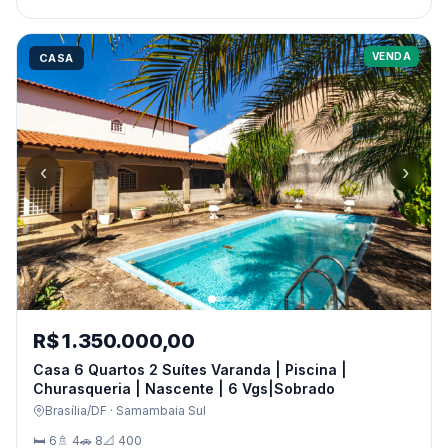
VENDA
CASA
‹
›
R$ 1.350.000,00
Casa 6 Quartos 2 Suítes Varanda | Piscina |
Churasqueria | Nascente | 6 Vgs|Sobrado
Brasília/DF · Samambaia Sul
🛏 6
🚿 4
🚗 8
📐 400