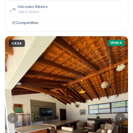
Hércules Ribeiro
CRECI 10854
Compartilhar
VENDA
CASA
‹
›