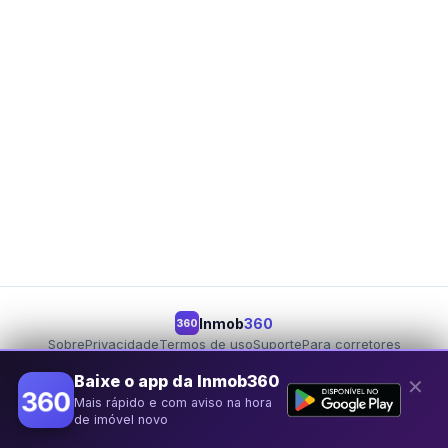
Inmob
360
360
Sobre
Privacidade
Termos de uso
Suporte
Para corretores
Para proprietários
Seja um parceiro
Baixe o app da Inmob360
✕
Mais rápido e com aviso na hora
© 2026 Inmob360
de imóvel novo