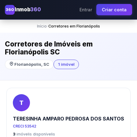
Inmob
360
360
Entrar
Criar conta
Início
›
Corretores em Florianópolis
Corretores de Imóveis em
Florianópolis SC
Florianópolis, SC
1 imóvel
T
TERESINHA AMPARO PEDROSA DOS SANTOS
CRECI 53542
3
imóvelis disponívelis