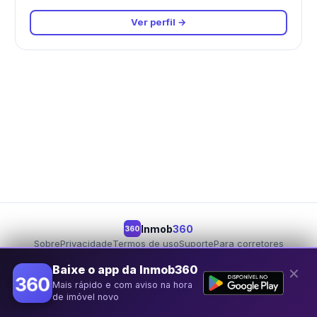
Ver perfil →
Inmob
360
360
Sobre
Privacidade
Termos de uso
Suporte
Para corretores
Para proprietários
Seja um parceiro
Baixe o app da Inmob360
✕
Mais rápido e com aviso na hora
© 2026 Inmob360
de imóvel novo