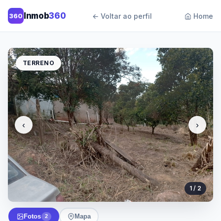
Inmob
360
360
← Voltar ao perfil
Home
TERRENO
‹
›
1 / 2
Fotos
Mapa
2