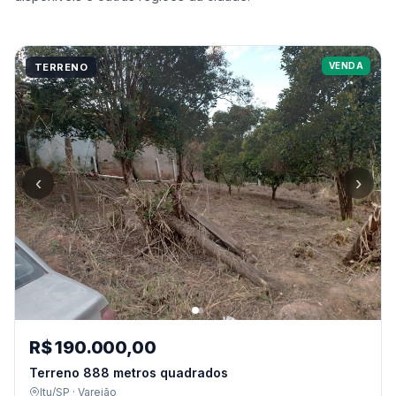
VENDA
TERRENO
‹
›
R$ 190.000,00
Terreno 888 metros quadrados
Itu/SP · Varejão