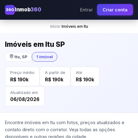
Inmob
360
360
Entrar
Criar conta
Início
›
Imóveis em Itu
Imóveis em Itu SP
Itu, SP
1 imóvel
Preço médio
A partir de
Até
R$ 190k
R$ 190k
R$ 190k
Atualizado em
06/08/2026
Encontre imóveis em Itu com fotos, preços atualizados e
contato direto com o corretor. Veja todas as opções
disponíveis e outras regiões da cidade.