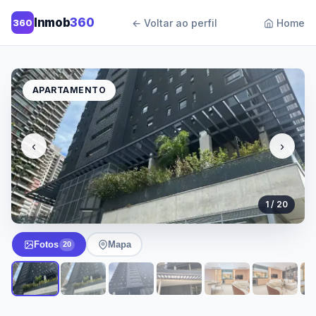
Inmob
360
360
← Voltar ao perfil
Home
APARTAMENTO
‹
›
1 / 20
Fotos
Mapa
20