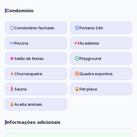
📞 Informações e visitas:

Condomínio
Goudard – Consultor Imobiliário

📱 (11) 97673-7531

🌐 www.goudardimoveis.com.br
Condomínio fechado
Portaria 24h
Piscina
Academia
Salão de festas
Playground
Churrasqueira
Quadra esportiva
Sauna
Pet place
Aceita animais
Informações adicionais