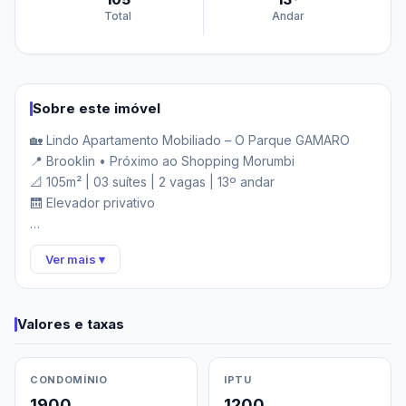
Total
Andar
Sobre este imóvel
🏡 Lindo Apartamento Mobiliado – O Parque GAMARO

📍 Brooklin • Próximo ao Shopping Morumbi

📐 105m² | 03 suítes | 2 vagas | 13º andar

🛗 Elevador privativo

💰 R$ 1.990.000,00

Ver mais ▾
⸻

Valores e taxas
✨ Destaques do Imóvel

• Totalmente mobiliado e pronto para morar

CONDOMÍNIO
IPTU
• 3 suítes bem distribuídas

1900
1200