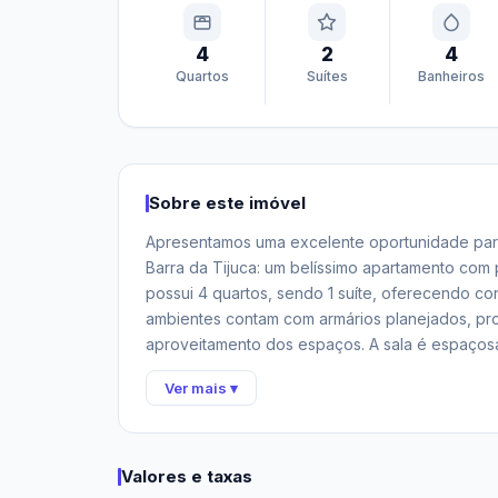
4
2
4
Quartos
Suítes
Banheiros
Sobre este imóvel
Apresentamos uma excelente oportunidade par
Barra da Tijuca: um belíssimo apartamento com p
possui 4 quartos, sendo 1 suíte, oferecendo conf
ambientes contam com armários planejados, pro
aproveitamento dos espaços. A sala é espaçosa
vista para a piscina e para a área de lazer do 
Ver mais ▾
planejados e ótima iluminação natural, além de
conforto, elegância e funcionalidade em cada d
lazer completa, com piscinas adulto e infantil,
churrasqueira, playground, brinquedoteca, salã
Valores e taxas
segurança 24 horas. Além disso, os moradores d