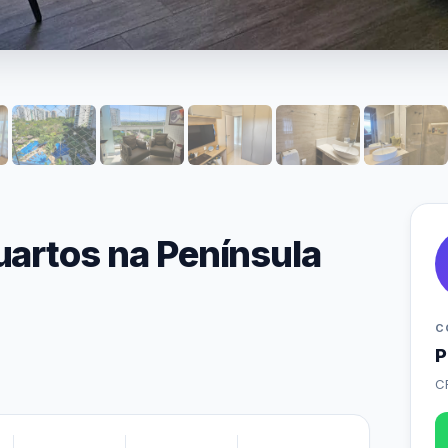
artos na Península
C
P
C