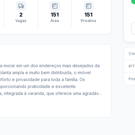
2
151
151
Vagas
Área
Privativa
Co
a morar em um dos endereços mais desejados da 
IP
lanta ampla e muito bem distribuída, o imóvel 
Pos
orto e privacidade para toda a família. Os 
porcionando praticidade e excelente 
, integrada à varanda, que oferece uma agradável 
condomínio. A cozinha é funcional, com móveis 
 área de serviço independente. O apartamento reúne 
etalhe. O condomínio oferece uma infraestrutura de 
 academia moderna, salão de festas, espaço gourmet, 
o de jogos, quadras esportivas, spa, sauna e 
esfrutam de toda a exclusividade da Península, 