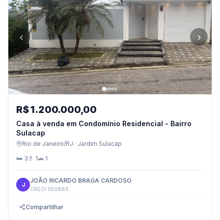
‹
›
R$ 1.200.000,00
Casa à venda em Condomínio Residencial - Bairro
Sulacap
Rio de Janeiro/RJ · Jardim Sulacap
🛏 3
🚿 1
🚗 1
JOÃO RICARDO BRAGA CARDOSO
J
CRECI 100885
Compartilhar