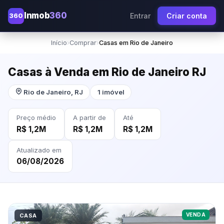
Inmob
360
360
Entrar
Criar conta
Início
›
Comprar
›
Casas em Rio de Janeiro
Casas à Venda em Rio de Janeiro RJ
Rio de Janeiro, RJ
1 imóvel
Preço médio
A partir de
Até
R$ 1,2M
R$ 1,2M
R$ 1,2M
Atualizado em
06/08/2026
VENDA
CASA