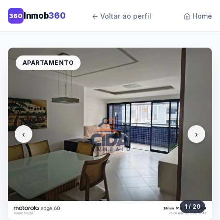
Inmob
360
360
← Voltar ao perfil
Home
APARTAMENTO
‹
›
1 / 20