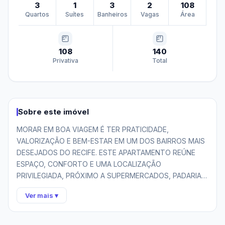
3
1
3
2
108
Quartos
Suítes
Banheiros
Vagas
Área
108
140
Privativa
Total
Sobre este imóvel
MORAR EM BOA VIAGEM É TER PRATICIDADE, 
VALORIZAÇÃO E BEM-ESTAR EM UM DOS BAIRROS MAIS 
DESEJADOS DO RECIFE. ESTE APARTAMENTO REÚNE 
ESPAÇO, CONFORTO E UMA LOCALIZAÇÃO 
PRIVILEGIADA, PRÓXIMO A SUPERMERCADOS, PADARIAS, 
FARMÁCIAS, RESTAURANTES, COLÉGIOS, ACADEMIAS E 
Ver mais ▾
COM FÁCIL ACESSO À PRAIA E ÀS PRINCIPAIS VIAS DA 
CIDADE.
