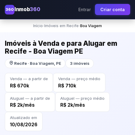
Inmob
360
360
Entrar
Criar conta
Início
›
Imóveis em Recife
›
Boa Viagem
Imóveis à Venda e para Alugar em
Recife - Boa Viagem PE
Recife · Boa Viagem, PE
3 imóveis
Venda — a partir de
Venda — preço médio
R$ 670k
R$ 710k
Aluguel — a partir de
Aluguel — preço médio
R$ 2k/mês
R$ 2k/mês
Atualizado em
10/08/2026