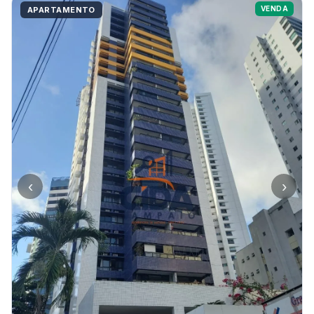
VENDA
APARTAMENTO
‹
›