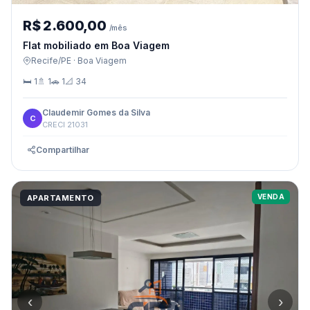
R$ 2.600,00
/mês
Flat mobiliado em Boa Viagem
Recife/PE · Boa Viagem
🛏 1
🚿 1
🚗 1
📐 34
Claudemir Gomes da Silva
C
CRECI 21031
Compartilhar
VENDA
APARTAMENTO
‹
›