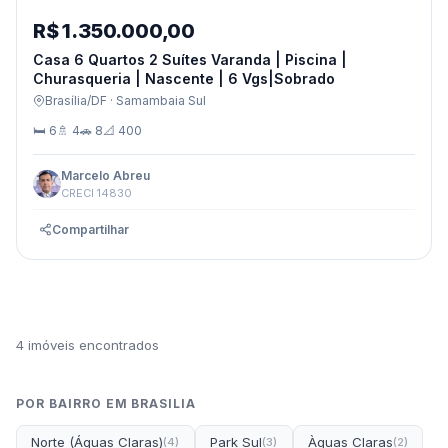
R$ 1.350.000,00
Casa 6 Quartos 2 Suítes Varanda | Piscina |
Churasqueria | Nascente | 6 Vgs|Sobrado
Brasília/DF · Samambaia Sul
🛏 6
🚿 4
🚗 8
📐 400
Marcelo Abreu
CRECI 14830
Compartilhar
4 imóveis encontrados
POR BAIRRO EM BRASILIA
Norte (Águas Claras)
Park Sul
Àguas Claras
(4)
(3)
(2)