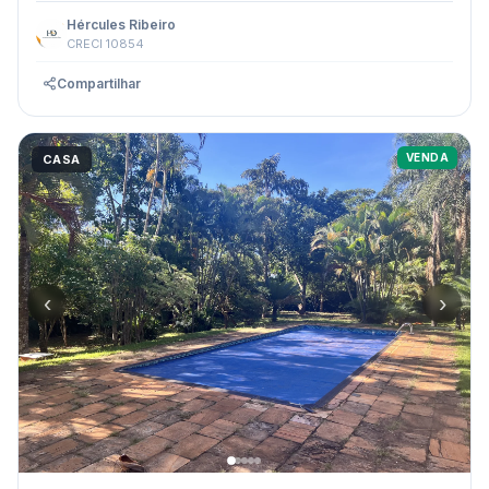
Hércules Ribeiro
CRECI 10854
Compartilhar
VENDA
CASA
‹
›