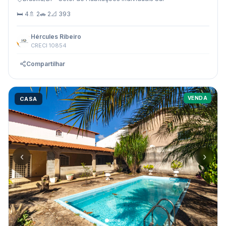
🛏 4
🚿 2
🚗 2
📐 393
Hércules Ribeiro
CRECI 10854
Compartilhar
VENDA
CASA
‹
›