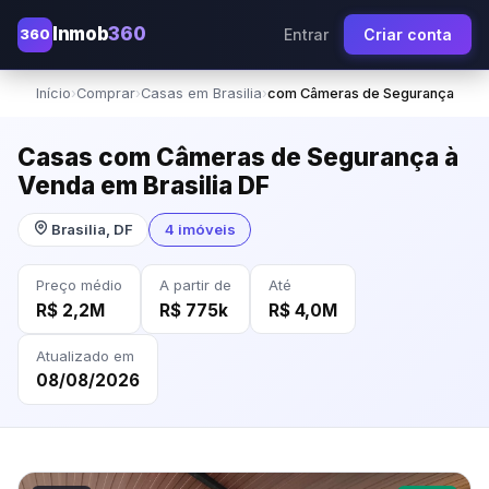
Inmob
360
360
Entrar
Criar conta
Início
›
Comprar
›
Casas em Brasilia
›
com Câmeras de Segurança
Casas com Câmeras de Segurança à
Venda em Brasilia DF
Brasilia, DF
4 imóveis
Preço médio
A partir de
Até
R$ 2,2M
R$ 775k
R$ 4,0M
Atualizado em
08/08/2026