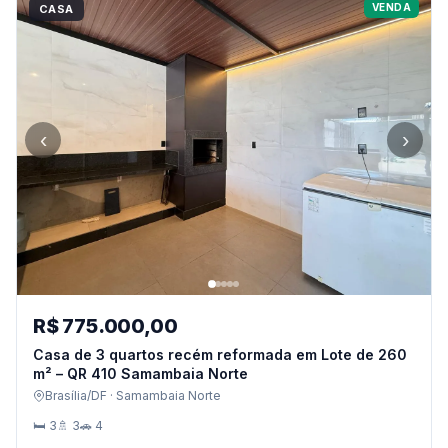
VENDA
CASA
‹
›
R$ 775.000,00
Casa de 3 quartos recém reformada em Lote de 260
m² – QR 410 Samambaia Norte
Brasília/DF · Samambaia Norte
🛏 3
🚿 3
🚗 4