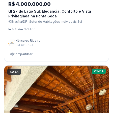
R$ 4.000.000,00
QI 27 do Lago Sul: Elegância, Conforto e Vista
Privilegiada na Ponta Seca
Brasília/DF · Setor de Habitações Individuais Sul
🛏 5
🚿 4
🚗 3
📐 460
Hércules Ribeiro
CRECI 10854
Compartilhar
VENDA
CASA