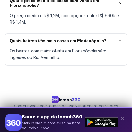
Qual o preço médio de casas para venda em
Florianópolis?
O preço médio é R$ 1,2M, com opções entre R$ 990k e
R$ 1,4M.
Quais bairros têm mais casas em Florianópolis?
Os bairros com maior oferta em Florianópolis são:
Ingleses do Rio Vermelho.
Inmob
360
360
Sobre
Privacidade
Termos de uso
Suporte
Para corretores
Para proprietários
Seja um parceiro
Baixe o app da Inmob360
✕
Mais rápido e com aviso na hora
© 2026 Inmob360
de imóvel novo