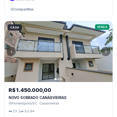
Compartilhar
VENDA
CASA
‹
›
R$ 1.450.000,00
NOVO SOBRADO CANASVIEIRAS
Florianópolis/SC · Canasvieiras
🛏 2
🚿 2
🚗 3
📐 94