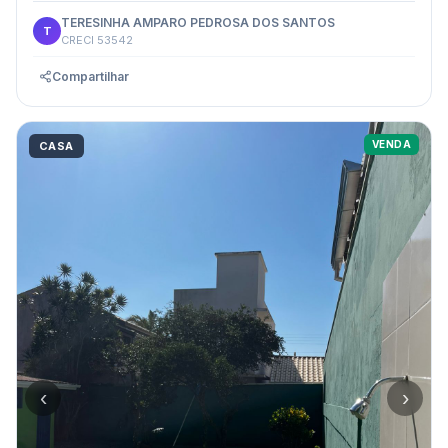
TERESINHA AMPARO PEDROSA DOS SANTOS
T
CRECI 53542
Compartilhar
VENDA
CASA
‹
›