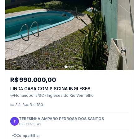
R$ 990.000,00
LINDA CASA COM PISCINA INGLESES
Florianópolis/SC · Ingleses do Rio Vermelho
🛏 3
🚿 3
🚗 3
📐 180
TERESINHA AMPARO PEDROSA DOS SANTOS
T
CRECI 53542
Compartilhar