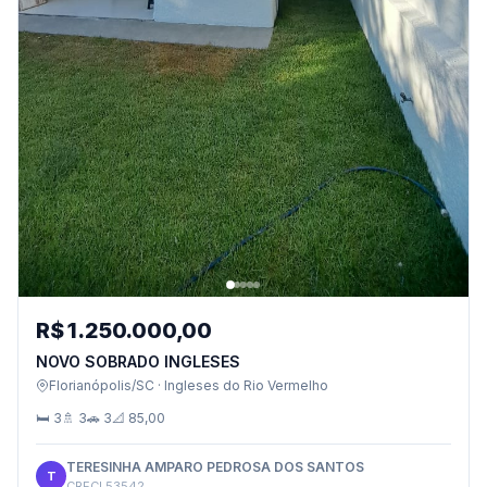
R$ 1.250.000,00
NOVO SOBRADO INGLESES
Florianópolis/SC · Ingleses do Rio Vermelho
🛏 3
🚿 3
🚗 3
📐 85,00
TERESINHA AMPARO PEDROSA DOS SANTOS
T
CRECI 53542