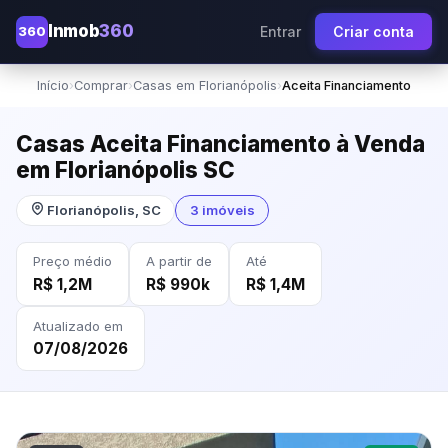
Inmob
360
360
Entrar
Criar conta
Início
›
Comprar
›
Casas em Florianópolis
›
Aceita Financiamento
Casas Aceita Financiamento à Venda
em Florianópolis SC
Florianópolis, SC
3 imóveis
Preço médio
A partir de
Até
R$ 1,2M
R$ 990k
R$ 1,4M
Atualizado em
07/08/2026