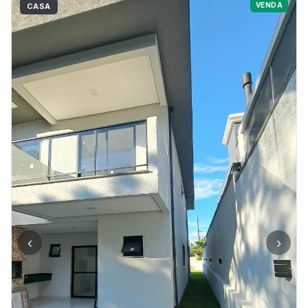
VENDA
CASA
‹
›