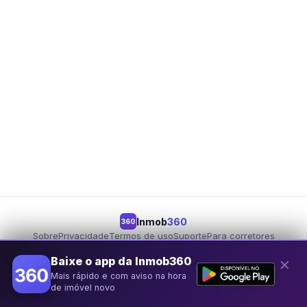
Inmob
360
360
Sobre
Privacidade
Termos de uso
Suporte
Para corretores
Para proprietários
Seja um parceiro
Baixe o app da Inmob360
✕
Mais rápido e com aviso na hora
© 2026 Inmob360
de imóvel novo