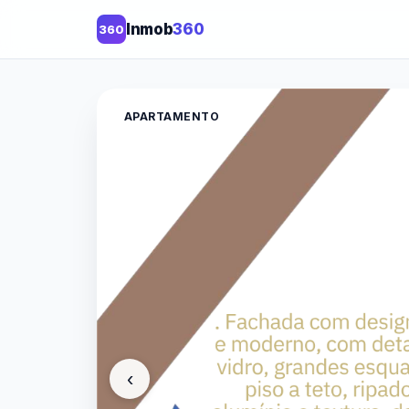
Inmob
360
360
APARTAMENTO
‹