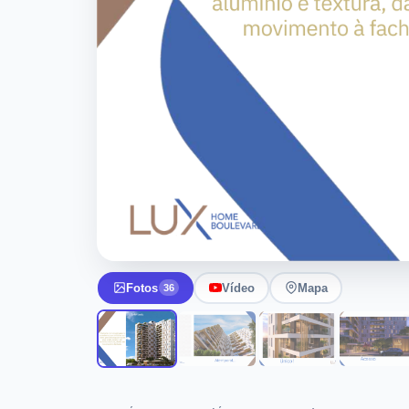
Fotos
Vídeo
Mapa
36