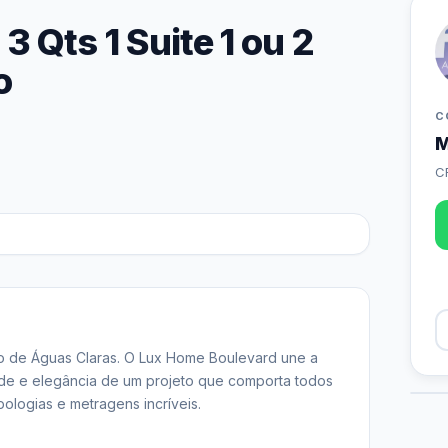
 Qts 1 Suite 1 ou 2
o
C
M
C
o de Águas Claras. O Lux Home Boulevard une a 
de e elegância de um projeto que comporta todos 
logias e metragens incríveis.
