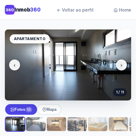
Inmob
360
360
← Voltar ao perfil
Home
APARTAMENTO
‹
›
1 / 11
Fotos
Mapa
11