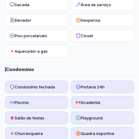
Sacada
Área de serviço
Elevador
Despensa
Piso porcelanato
Closet
Aquecedor a gás
Condomínio
Condomínio fechado
Portaria 24h
Piscina
Academia
Salão de festas
Playground
Churrasqueira
Quadra esportiva