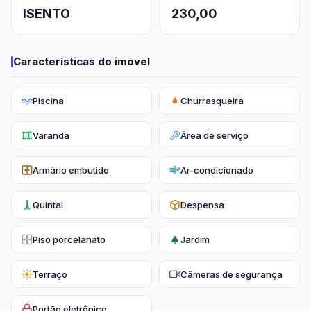
ISENTO
230,00
Características do imóvel
Piscina
Churrasqueira
Varanda
Área de serviço
Armário embutido
Ar-condicionado
Quintal
Despensa
Piso porcelanato
Jardim
Terraço
Câmeras de segurança
Portão eletrônico