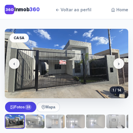
Inmob
360
360
← Voltar ao perfil
Home
CASA
‹
›
1 / 14
Fotos
Mapa
14