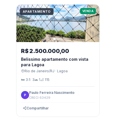
VENDA
APARTAMENTO
R$ 2.500.000,00
Belissimo apartamento com vista
para Lagoa
Rio de Janeiro/RJ · Lagoa
🛏 3
🚿 3
🚗 1
📐 115
Paulo Ferreira Nascimento
P
CRECI 63429
Compartilhar