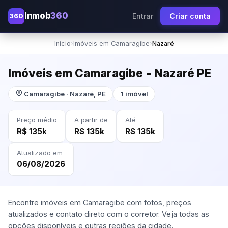
Inmob
360
360
Entrar
Criar conta
Início
›
Imóveis em Camaragibe
›
Nazaré
Imóveis em Camaragibe - Nazaré PE
Camaragibe · Nazaré, PE
1 imóvel
Preço médio
A partir de
Até
R$ 135k
R$ 135k
R$ 135k
Atualizado em
06/08/2026
Encontre imóveis em Camaragibe com fotos, preços
atualizados e contato direto com o corretor. Veja todas as
opções disponíveis e outras regiões da cidade.