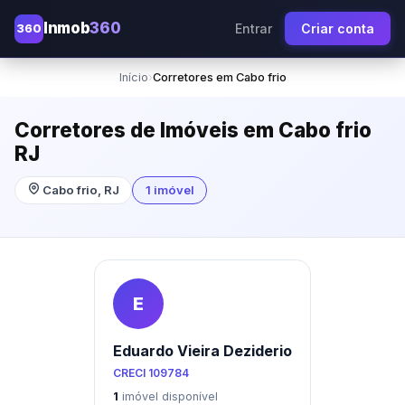
Inmob
360
360
Entrar
Criar conta
Início
›
Corretores em Cabo frio
Corretores de Imóveis em Cabo frio
RJ
Cabo frio, RJ
1 imóvel
E
Eduardo Vieira Deziderio
CRECI 109784
1
imóvel disponível