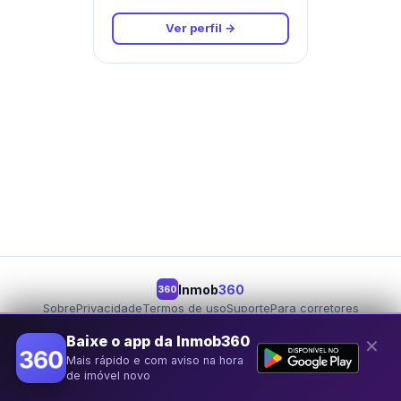
Ver perfil →
Inmob
360
360
Sobre
Privacidade
Termos de uso
Suporte
Para corretores
Para proprietários
Seja um parceiro
Baixe o app da Inmob360
✕
Mais rápido e com aviso na hora
© 2026 Inmob360
de imóvel novo