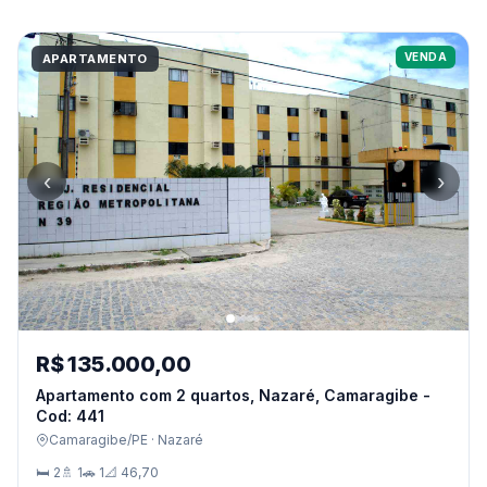
VENDA
APARTAMENTO
‹
›
R$ 135.000,00
Apartamento com 2 quartos, Nazaré, Camaragibe -
Cod: 441
Camaragibe/PE · Nazaré
🛏 2
🚿 1
🚗 1
📐 46,70