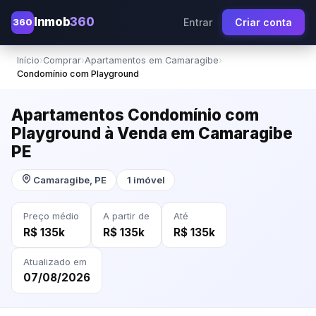
Inmob
360
360
Entrar
Criar conta
Início
›
Comprar
›
Apartamentos em Camaragibe
›
Condomínio com Playground
Apartamentos Condomínio com
Playground à Venda em Camaragibe
PE
Camaragibe, PE
1 imóvel
Preço médio
A partir de
Até
R$ 135k
R$ 135k
R$ 135k
Atualizado em
07/08/2026