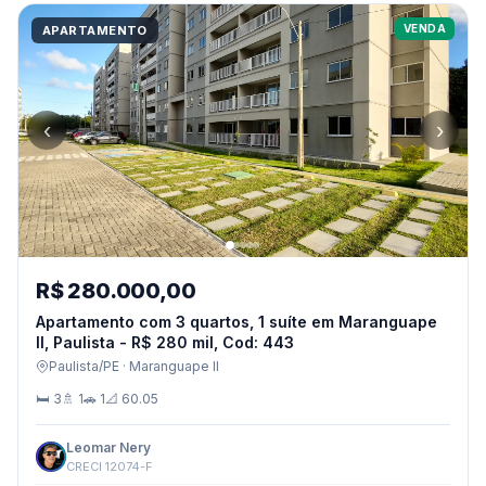
VENDA
APARTAMENTO
‹
›
R$ 280.000,00
Apartamento com 3 quartos, 1 suíte em Maranguape
II, Paulista - R$ 280 mil, Cod: 443
Paulista/PE · Maranguape II
🛏 3
🚿 1
🚗 1
📐 60.05
Leomar Nery
CRECI 12074-F