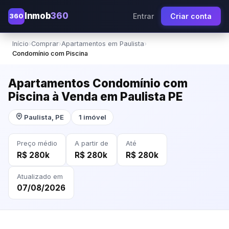
Inmob
360
360
Entrar
Criar conta
Início
›
Comprar
›
Apartamentos em Paulista
›
Condomínio com Piscina
Apartamentos Condomínio com
Piscina à Venda em Paulista PE
Paulista, PE
1 imóvel
Preço médio
A partir de
Até
R$ 280k
R$ 280k
R$ 280k
Atualizado em
07/08/2026