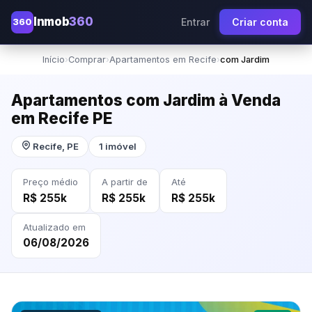
Inmob
360
360
Entrar
Criar conta
Início
›
Comprar
›
Apartamentos em Recife
›
com Jardim
Apartamentos com Jardim à Venda
em Recife PE
Recife, PE
1 imóvel
Preço médio
A partir de
Até
R$ 255k
R$ 255k
R$ 255k
Atualizado em
06/08/2026