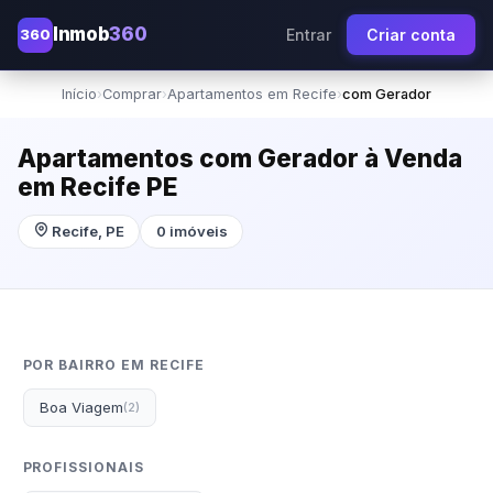
Inmob
360
360
Entrar
Criar conta
Início
›
Comprar
›
Apartamentos em Recife
›
com Gerador
Apartamentos com Gerador à Venda
em Recife PE
Recife, PE
0 imóveis
POR BAIRRO EM RECIFE
Boa Viagem
(2)
PROFISSIONAIS