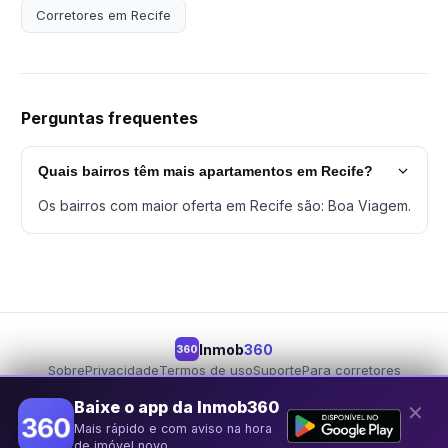
Corretores em Recife
Perguntas frequentes
Quais bairros têm mais apartamentos em Recife?
Os bairros com maior oferta em Recife são: Boa Viagem.
Inmob
360
360
Sobre
Privacidade
Termos de uso
Suporte
Para corretores
Para proprietários
Seja um parceiro
Baixe o app da Inmob360
✕
Mais rápido e com aviso na hora
© 2026 Inmob360
de imóvel novo