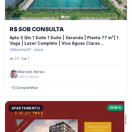
R$ SOB CONSULTA
Apto 3 Qts 1 Suite 1 Suite | Varanda | Planta 77 m²| 1
Vaga | Lazer Completo | Viva Águas Claras
Residencial Resort.
Brasília/DF · Areal
🛏 3
🚿 2
🚗 1
Marcelo Abreu
CRECI 14830
Compartilhar
VENDA
APARTAMENTO