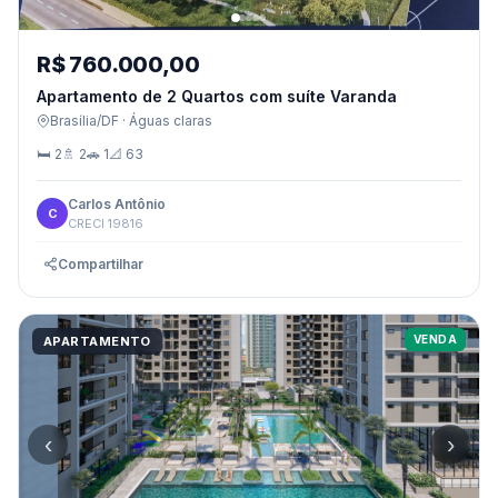
R$ 760.000,00
Apartamento de 2 Quartos com suíte Varanda
Brasília/DF · Águas claras
🛏 2
🚿 2
🚗 1
📐 63
Carlos Antônio
C
CRECI 19816
Compartilhar
VENDA
APARTAMENTO
‹
›