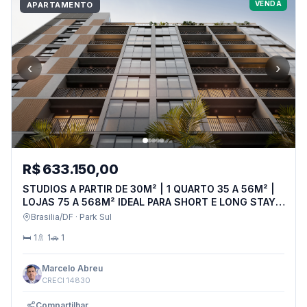
VENDA
APARTAMENTO
‹
›
R$ 633.150,00
STUDIOS A PARTIR DE 30M² | 1 QUARTO 35 A 56M² |
LOJAS 75 A 568M² IDEAL PARA SHORT E LONG STAY.
O JEITO INTELIGENTE DE INVESTIR
Brasilia/DF · Park Sul
🛏 1
🚿 1
🚗 1
Marcelo Abreu
CRECI 14830
Compartilhar