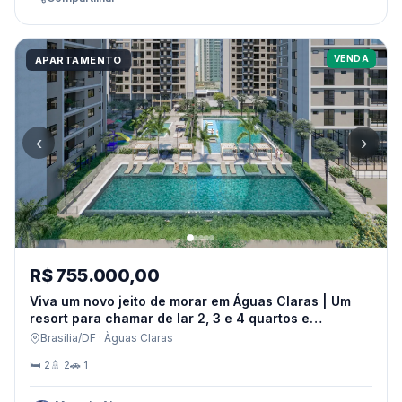
VENDA
APARTAMENTO
‹
›
R$ 755.000,00
Viva um novo jeito de morar em Águas Claras | Um
resort para chamar de lar 2, 3 e 4 quartos e
coberturas
Brasilia/DF · Àguas Claras
🛏 2
🚿 2
🚗 1