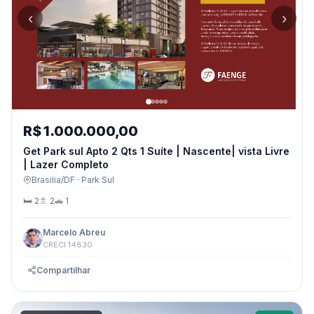
‹
›
R$ 1.000.000,00
Get Park sul Apto 2 Qts 1 Suíte | Nascente| vista Livre
| Lazer Completo
Brasilia/DF · Park Sul
🛏 2
🚿 2
🚗 1
Marcelo Abreu
CRECI 14830
Compartilhar