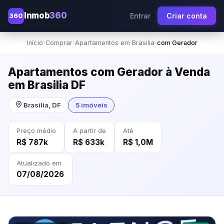
Inmob
360
360
Entrar
Criar conta
Início
›
Comprar
›
Apartamentos em Brasilia
›
com Gerador
Apartamentos com Gerador à Venda
em Brasilia DF
Brasilia, DF
5 imóveis
Preço médio
A partir de
Até
R$ 787k
R$ 633k
R$ 1,0M
Atualizado em
07/08/2026