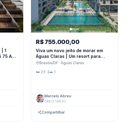
R$ 755.000,00
| 1
Viva um novo jeito de morar em
Águas Claras | Um resort para
G
chamar de lar 2, 3 e 4 quartos e
Brasilia/DF · Àguas Claras
coberturas
🛏 2
🚿 2
🚗 1
Marcelo Abreu
CRECI 14830
Compartilhar