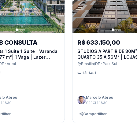
R$ 633.150,00
OB CONSULTA
STUDIOS A PARTIR DE 30M² 
ts 1 Suite 1 Suite | Varanda
QUARTO 35 A 56M² | LOJAS 75 A
 77 m²| 1 Vaga | Lazer
568M² IDEAL PARA SHORT E LON
 | Viva Águas Claras
Brasilia/DF · Park Sul
DF · Areal
STAY. O JEITO INTELIGENTE DE
ial Resort.
🛏 1
🚿 1
🚗 1
1
INVESTIR
elo Abreu
Marcelo Abreu
 14830
CRECI 14830
tilhar
Compartilhar