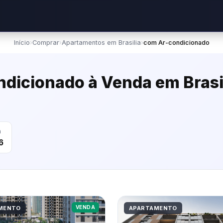
Início
›
Comprar
›
Apartamentos em Brasilia
›
com Ar-condicionado
icionado à Venda em Brasi
m
6
VENDA
MENTO
APARTAMENTO