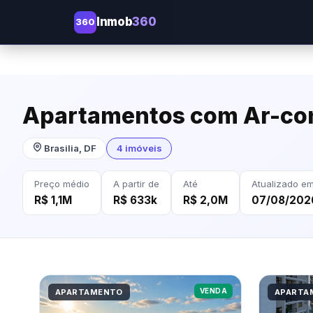
Inmob
360
360
Apartamentos com Ar-cond
Brasilia, DF
4 imóveis
Preço médio
A partir de
Até
Atualizado e
R$ 1,1M
R$ 633k
R$ 2,0M
07/08/202
VENDA
APARTAMENTO
APARTA