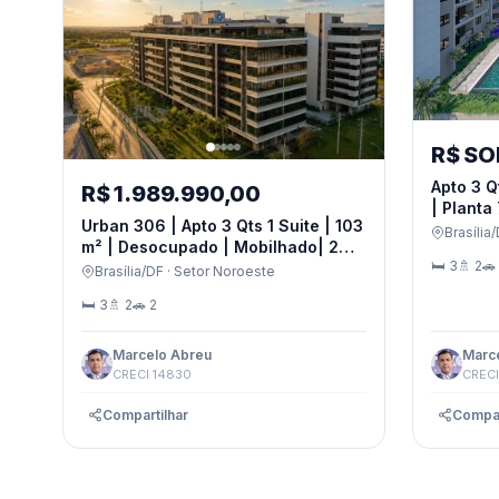
R$ S
Apto 3 Q
R$ 1.989.990,00
| Planta
Urban 306 | Apto 3 Qts 1 Suite | 103
Completo
Brasília/
m² | Desocupado | Mobilhado| 2
Residenc
🛏 3
🚿 2
🚗 
Vgs | Lazer Completo
Brasília/DF · Setor Noroeste
🛏 3
🚿 2
🚗 2
Marcelo Abreu
Marc
CRECI 14830
CRECI
Compartilhar
Compar