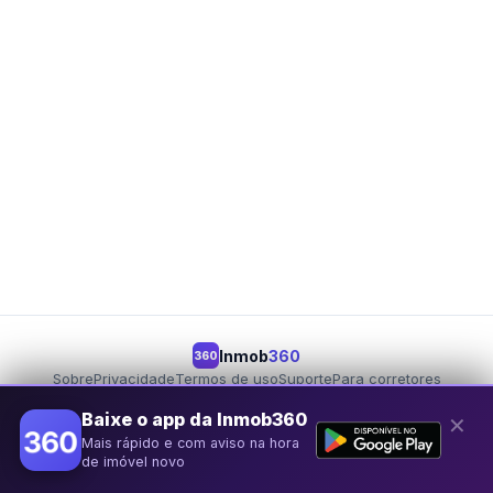
Inmob
360
360
Sobre
Privacidade
Termos de uso
Suporte
Para corretores
Para proprietários
Seja um parceiro
Baixe o app da Inmob360
✕
Mais rápido e com aviso na hora
© 2026 Inmob360
de imóvel novo