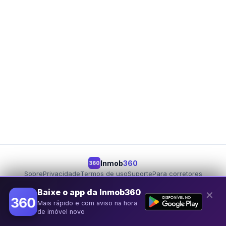
Inmob
360
360
Sobre
Privacidade
Termos de uso
Suporte
Para corretores
Para proprietários
Seja um parceiro
Baixe o app da Inmob360
✕
Mais rápido e com aviso na hora
© 2026 Inmob360
de imóvel novo